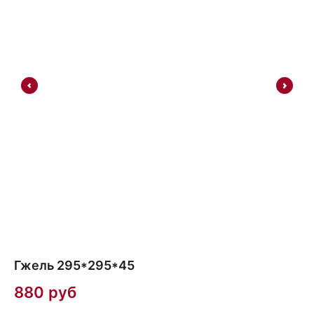
Гжель 295*295*45
Б
880
руб
9