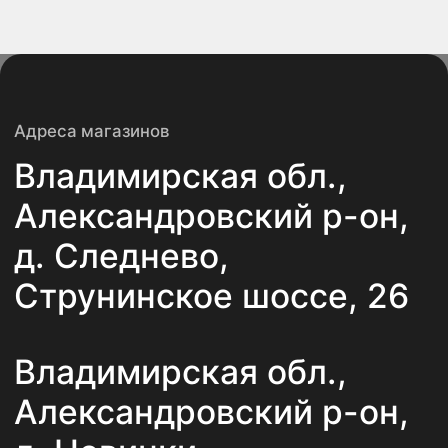
Навигация по сайту
Главная
О компании
Каталог
Новости
Услуги
Статьи
Контакты
Политика конфиденциальности
ООО «АлексПлитка»
ИНН 3311022193
ОГРН 1143339000353
© 2025. Все права защищены.