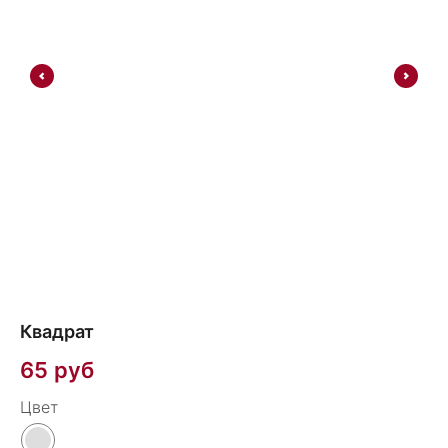
Квадрат
К
4
65
руб
3
Цвет
Цв