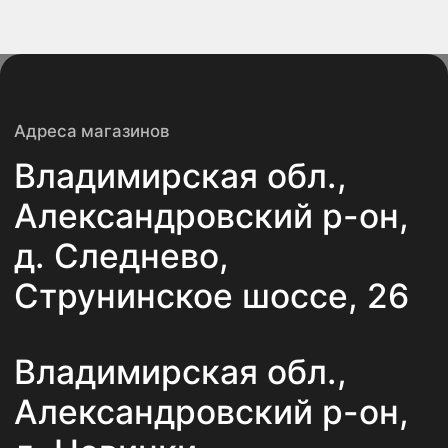
Навигация по сайту
Главная
О компании
Каталог
Новости
Услуги
Статьи
Контакты
Политика конфиденциальности
ООО «АлексПлитка»
ИНН 3311022193
ОГРН 1143339000353
© 2025. Все права защищены.