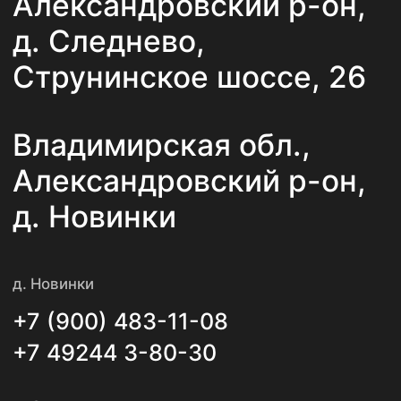
Навигация по сайту
Главная
О компании
Каталог
Новости
Услуги
Статьи
Контакты
Политика конфиденциальности
ООО «АлексПлитка»
ИНН 3311022193
ОГРН 1143339000353
© 2025. Все права защищены.