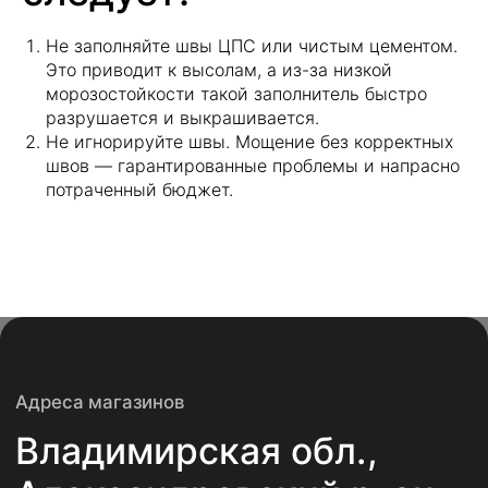
д. Новинки
Не заполняйте швы ЦПС или чистым цементом.
+7 (900) 483-11-08
Это приводит к высолам, а из-за низкой
морозостойкости такой заполнитель быстро
+7 49244 3-80-30
разрушается и выкрашивается.
Не игнорируйте швы. Мощение без корректных
д. Следнево
швов — гарантированные проблемы и напрасно
+ 7 (930) 222-14-44
потраченный бюджет.
+7 (999) 774-94-91
+7 49244 6-88-99
tel:+ 7 (930) 222-14-44
Редактировать
Удалить
Почта для писем
plitkaalex@mail.ru
Социальные сети