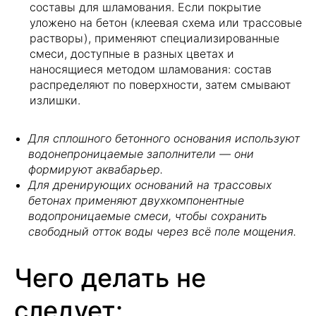
составы для шламования. Если покрытие
уложено на бетон (клеевая схема или трассовые
растворы), применяют специализированные
смеси, доступные в разных цветах и
наносящиеся методом шламования: состав
распределяют по поверхности, затем смывают
излишки.
Для сплошного бетонного основания используют
Адреса магазинов
водонепроницаемые заполнители — они
Владимирская обл.,
формируют аквабарьер.
Александровский р-он,
Для дренирующих оснований на трассовых
д. Следнево,
бетонах применяют двухкомпонентные
водопроницаемые смеси, чтобы сохранить
Струнинское шоссе, 26
свободный отток воды через всё поле мощения.
Владимирская обл.,
Чего делать не
Александровский р-он,
д. Новинки
следует: