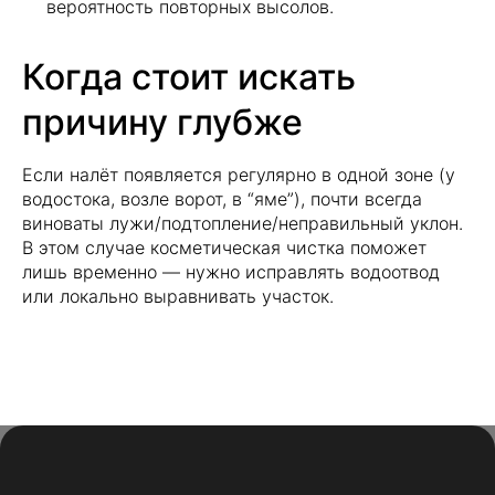
вероятность повторных высолов.
Социальные сети
Когда стоит искать
причину глубже
Если налёт появляется регулярно в одной зоне (у
Навигация по сайту
водостока, возле ворот, в “яме”), почти всегда
Главная
О компании
виноваты лужи/подтопление/неправильный уклон.
Каталог
Новости
В этом случае косметическая чистка поможет
лишь временно — нужно исправлять водоотвод
Услуги
Статьи
или локально выравнивать участок.
Контакты
Политика конфиденциальности