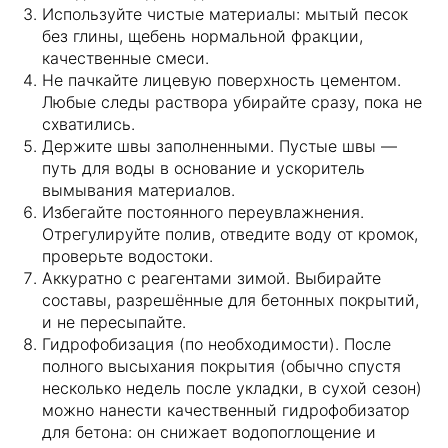
Используйте чистые материалы: мытый песок
без глины, щебень нормальной фракции,
Владимирская обл.,
качественные смеси.
Александровский р-он,
Не пачкайте лицевую поверхность цементом.
Любые следы раствора убирайте сразу, пока не
д. Новинки
схватились.
Держите швы заполненными. Пустые швы —
д. Новинки
путь для воды в основание и ускоритель
вымывания материалов.
+7 (900) 483-11-08
Избегайте постоянного переувлажнения.
+7 49244 3-80-30
Отрегулируйте полив, отведите воду от кромок,
проверьте водостоки.
д. Следнево
Аккуратно с реагентами зимой. Выбирайте
+ 7 (930) 222-14-44
составы, разрешённые для бетонных покрытий,
+7 (999) 774-94-91
и не пересыпайте.
+7 49244 6-88-99
Гидрофобизация (по необходимости). После
tel:+ 7 (930) 222-14-44
полного высыхания покрытия (обычно спустя
Редактировать
Удалить
несколько недель после укладки, в сухой сезон)
Почта для писем
можно нанести качественный гидрофобизатор
plitkaalex@mail.ru
для бетона: он снижает водопоглощение и