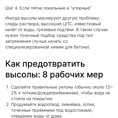
Шаг 4. Если пятна локальные и “упорные”
Иногда высолы маскируют другую проблему:
следы раствора, высохшая ЦПС, известковый
налёт от воды, грязевые подтёки. В таком случае
нужен точечный подбор средства под тип
загрязнения (лучше начать со
специализированной химии для бетона).
Как предотвратить
высолы: 8 рабочих мер
Сделайте правильные уклоны (обычно около 1,5–
Адреса магазинов
2% к лоткам/дождеприёмникам), чтобы вода не
Владимирская обл.,
стояла на покрытии.
Александровский р-он,
Продумайте водоотвод: ливнёвка, лотки,
д. Следнево,
точечные приёмники под водостоками,
отведение воды от дома.
Струнинское шоссе, 26