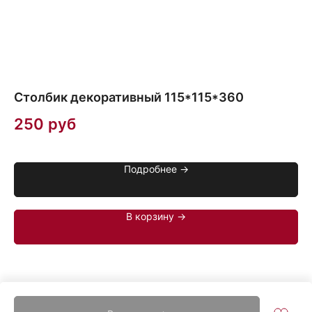
Столбик декоративный 115*115*360
Р
250
руб
1
Цв
Подробнее →
В корзину →