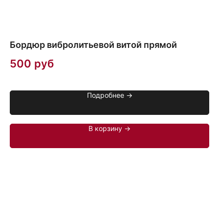
Бордюр вибролитьевой витой прямой
У
500
руб
2
Цв
Подробнее →
В корзину →