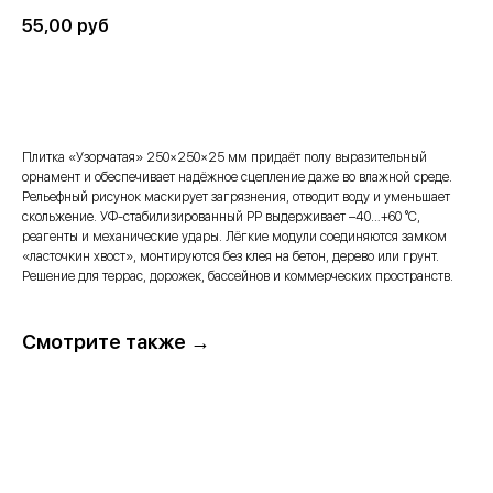
55,00
руб
В корзину →
Плитка «Узорчатая» 250×250×25 мм придаёт полу выразительный
орнамент и обеспечивает надёжное сцепление даже во влажной среде.
Рельефный рисунок маскирует загрязнения, отводит воду и уменьшает
скольжение. УФ-стабилизированный PP выдерживает –40…+60 °C,
реагенты и механические удары. Лёгкие модули соединяются замком
«ласточкин хвост», монтируются без клея на бетон, дерево или грунт.
Решение для террас, дорожек, бассейнов и коммерческих пространств.
Смотрите также →