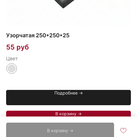
Узорчатая 250*250*25
В
55
руб
2
Цвет
Подробнее →
В корзину →
В корзину →