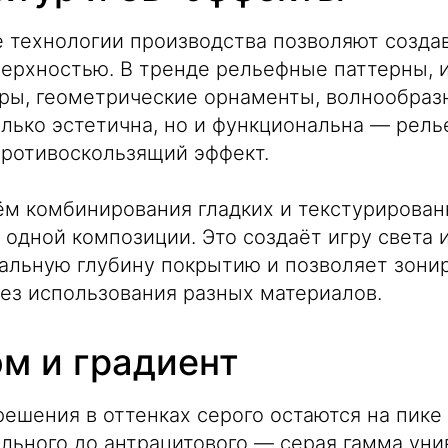
технологии производства позволяют создав
верхностью. В тренде рельефные паттерны,
ры, геометрические орнаменты, волнообраз
олько эстетична, но и функциональна — рель
противоскользящий эффект.
ём комбинирования гладких и текстурирова
 одной композиции. Это создаёт игру света и
альную глубину покрытию и позволяет зони
ез использования разных материалов.
м и градиент
шения в оттенках серого остаются на пике
льного до антрацитового — серая гамма уни