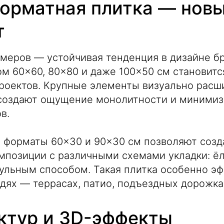
орматная плитка — нов
т
меров — устойчивая тенденция в дизайне бр
м 60×60, 80×80 и даже 100×50 см становит
роектов. Крупные элементы визуально расш
 создают ощущение монолитности и миними
в.
 форматы 60×30 и 90×30 см позволяют созд
позиции с различными схемами укладки: ёл
ульным способом. Такая плитка особенно эф
ях — террасах, патио, подъездных дорожка
ктур и 3D-эффекты