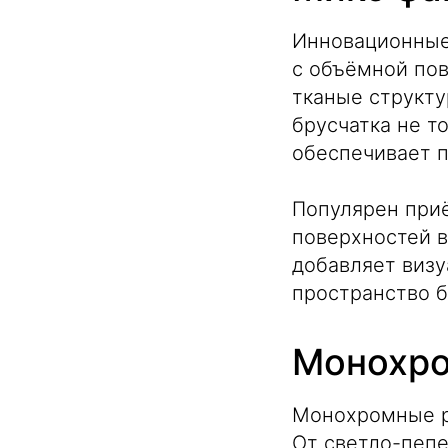
Инновационные 
с объёмной по
тканые структу
брусчатка не т
обеспечивает 
Популярен при
поверхностей в
добавляет визу
пространство б
Монохро
Монохромные ре
От светло-пепе