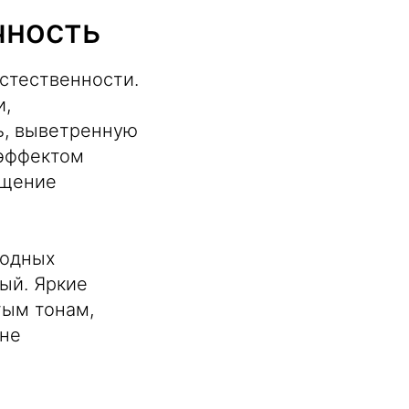
чность
стественности.
и,
ь, выветренную
 эффектом
ущение
родных
ый. Яркие
тым тонам,
 не