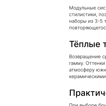
Модульные сист
стилистики, по
наборы из 3-5 
повторяющегос
Тёплые 
Возвращение с
гамму. Оттенки
атмосферу южны
керамическими
Практич
При выборе бр