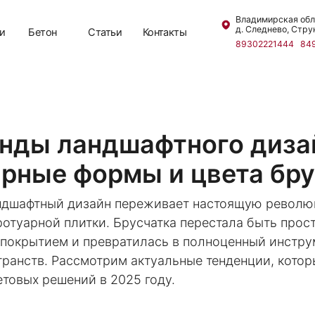
Владимирская обл.,
д. Следнево, Струнинское шоссе, 2
етон
Статьи
Контакты
89302221444
84924468899
нды ландшафтного диза
рные формы и цвета бр
дшафтный дизайн переживает настоящую револю
отуарной плитки. Брусчатка перестала быть прос
покрытием и превратилась в полноценный инстру
транств. Рассмотрим актуальные тенденции, кото
товых решений в 2025 году.