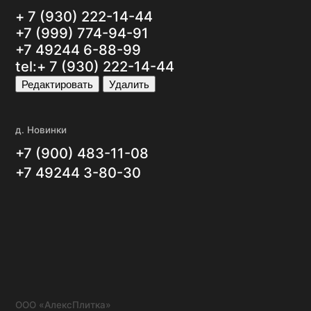
 «АлексПлитка»
 3311022193
Н 1143339000353
итика конфиденциальности