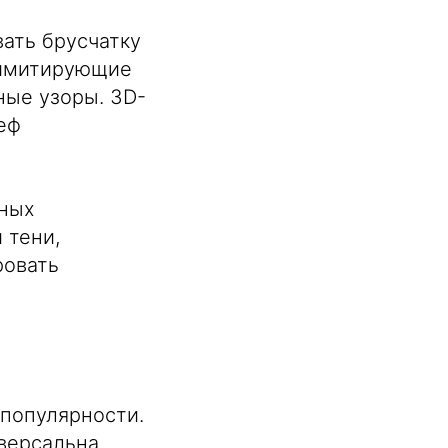
ать брусчатку
 имитирующие
ные узоры. 3D-
еф
нных
 тени,
ровать
 популярности.
версальна,