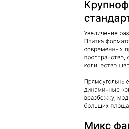
Крупноф
стандар
Увеличение раз
Плитка формато
современных п
пространство,
количество шво
Прямоугольные
динамичные ком
вразбежку, мод
больших площад
Микс фа