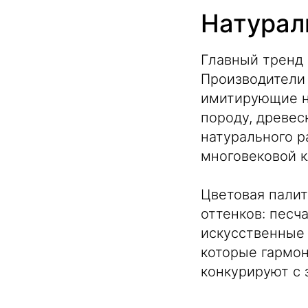
Натурал
Главный тренд 
Производители 
имитирующие н
породу, древес
натурального 
многовековой к
Цветовая пали
оттенков: песч
искусственные
которые гармо
конкурируют с