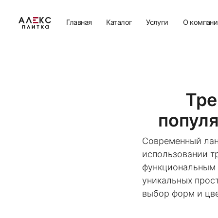
Главная
Каталог
Услуги
О компании
Б
Тре
популя
Современный лан
использовании тр
функциональным 
уникальных прос
выбор форм и цве