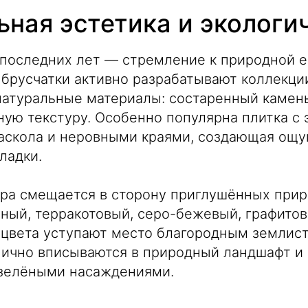
ьная эстетика и экологи
последних лет — стремление к природной е
брусчатки активно разрабатывают коллекци
атуральные материалы: состаренный камен
ную текстуру. Особенно популярна плитка с
раскола и неровными краями, создающая ощ
ладки.
тра смещается в сторону приглушённых при
аный, терракотовый, серо-бежевый, графитов
 цвета уступают место благородным землис
нично вписываются в природный ландшафт и
 зелёными насаждениями.