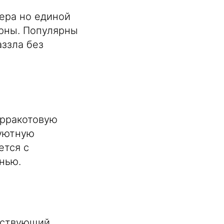
ера но единой
ерны. Популярны
ззла без
ерракотовую
 уютную
ется с
нью.
ествующий