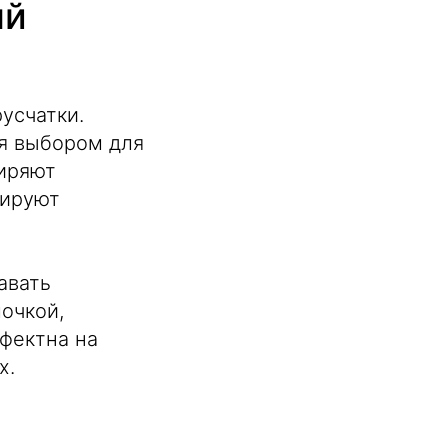
ый
усчатки.
ся выбором для
иряют
зируют
авать
очкой,
фектна на
х.