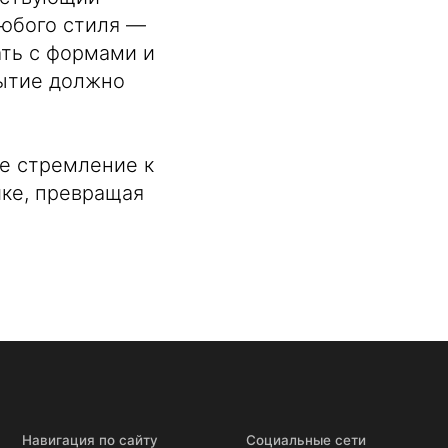
юбого стиля —
ать с формами и
рытие должно
о сайту
Социальные сети
е стремление к
ике, превращая
и