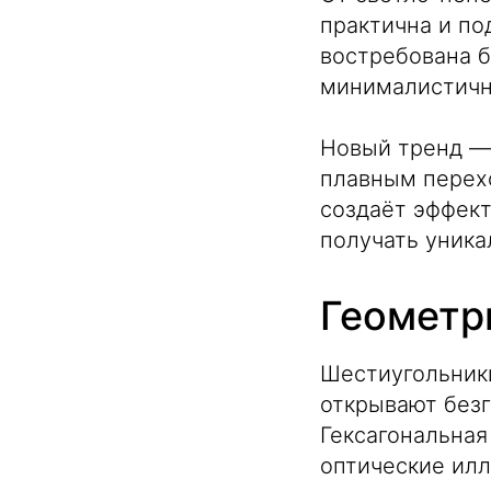
практична и по
востребована б
минималистичн
Новый тренд —
плавным перехо
создаёт эффект
получать уника
Геометр
Шестиугольник
открывают без
Гексагональная
оптические ил