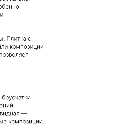
собенно
 и
. Плитка с
или композиции
 позволяет
 брусчатки
ений.
овидная —
ые композиции.