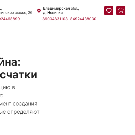
Владимирская обл.,
6
д. Новинки
89004831108
84924438030
йна:
усчатки
цию в
то
мент создания
рые определяют