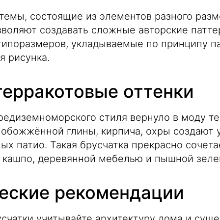
емы, состоящие из элементов разного разм
зволяют создавать сложные авторские патт
типоразмеров, укладываемые по принципу па
я рисунка.
терракотовые оттенки
редиземноморского стиля вернуло в моду т
 обожжённой глины, кирпича, охры создают
х патио. Такая брусчатка прекрасно сочета
 кашпо, деревянной мебелью и пышной зеле
еские рекомендации
усчатки учитывайте архитектуру дома и сущ