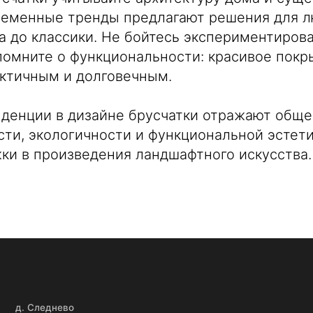
ременные тренды предлагают решения для л
 до классики. Не бойтесь экспериментиров
помните о функциональности: красивое пок
актичным и долговечным.
леднево
Навигация п
 (930) 222-14-44
Главная
 (999) 774-94-91
Каталог
нденции в дизайне брусчатки отражают обще
 49244 6-88-99
Услуги
ти, экологичности и функциональной эстет
:+ 7 (930) 222-14-44
О компани
ки в произведения ландшафтного искусства.
дактировать
Удалить
Статьи
Контакты
Новости
овинки
 (900) 483-11-08
 49244 3-80-30