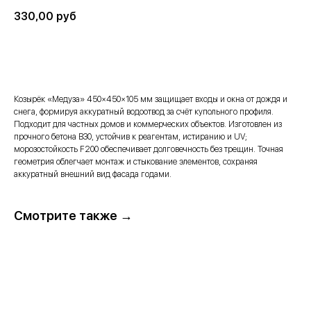
330,00
руб
В корзину →
Козырёк «Медуза» 450×450×105 мм защищает входы и окна от дождя и
снега, формируя аккуратный водоотвод за счёт купольного профиля.
Подходит для частных домов и коммерческих объектов. Изготовлен из
прочного бетона В30, устойчив к реагентам, истиранию и UV;
морозостойкость F200 обеспечивает долговечность без трещин. Точная
геометрия облегчает монтаж и стыкование элементов, сохраняя
аккуратный внешний вид фасада годами.
Смотрите также →