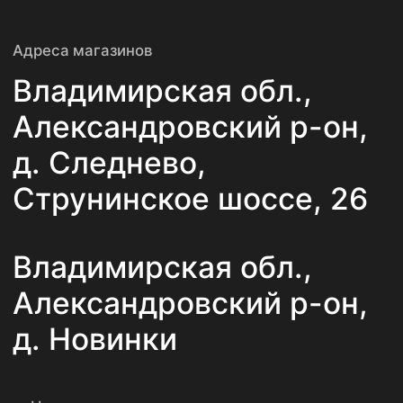
Навигация по сайту
Главная
О компании
Каталог
Новости
Услуги
Статьи
Контакты
Политика конфиденциальности
ООО «АлексПлитка»
ИНН 3311022193
ОГРН 1143339000353
© 2025. Все права защищены.