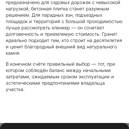
д. Новинки
предназначено для садовых дорожек с невысокой
нагрузкой, бетонная плитка станет разумным
+7 (900) 483-11-08
решением. Для парадных зон, подъездных
+7 49244 3-80-30
площадок и территорий с большой проходимостью
лучше рассмотреть клинкер — он сочетает
д. Следнево
долговечность и приемлемую стоимость. Гранит
+ 7 (930) 222-14-44
идеально подходит тем, кто строит на десятилетия
+7 (999) 774-94-91
и ценит благородный внешний вид натурального
+7 49244 6-88-99
камня.
tel:+ 7 (930) 222-14-44
Редактировать
Удалить
В конечном счёте правильный выбор — тот, при
Почта для писем
котором соблюдён баланс между начальными
plitkaalex@mail.ru
затратами, ожидаемым сроком эксплуатации и
эстетическими предпочтениями владельца
участка.
Социальные сети