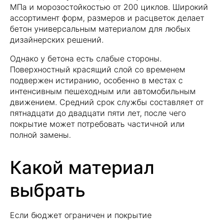
МПа и морозостойкостью от 200 циклов. Широкий
ассортимент форм, размеров и расцветок делает
бетон универсальным материалом для любых
дизайнерских решений.
Однако у бетона есть слабые стороны.
Поверхностный красящий слой со временем
подвержен истиранию, особенно в местах с
Адреса магазинов
интенсивным пешеходным или автомобильным
Владимирская обл.,
движением. Средний срок службы составляет от
Александровский р-он,
пятнадцати до двадцати пяти лет, после чего
покрытие может потребовать частичной или
д. Следнево,
полной замены.
Струнинское шоссе, 26
Какой материал
Владимирская обл.,
Александровский р-он,
выбрать
д. Новинки
Если бюджет ограничен и покрытие