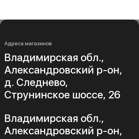
Услуги
Статьи
Контакты
Политика конфиденциальности
ООО «АлексПлитка»
ИНН 3311022193
ОГРН 1143339000353
© 2025. Все права защищены.