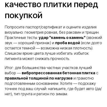
качество плитки перед
д. Следнево
покупкой
+ 7 (930) 222-14-44
+7 (999) 774-94-91
+7 49244 6-88-99
Попросите паспорт/сертификат и оцените изделия
tel:+ 7 (930) 222-14-44
визуально: геометрия ровная, без раковин и трещин.
Редактировать
Удалить
Практичные тесты:
удар “камень о камень”
(звонкий
Почта для писем
звук — хороший признак) и
проба водой
(если долго
plitkaalex@mail.ru
остается темной — возможна низкая плотность).
Слишком яркие цвета лучше избегать: избыток
пигмента может снижать прочность.
Социальные сети
Итог: для большинства частных участков лучший
выбор —
вибропрессованная бетонная плитка
с
правильной толщиной по нагрузке
и грамотно
подготовленным основанием. Хотите — подскажу
точнее под ваш случай: напишите, где будет авто (да/
Навигация по сайту
нет), тип грунта и регион по зимам.
Главная
О компании
Каталог
Новости