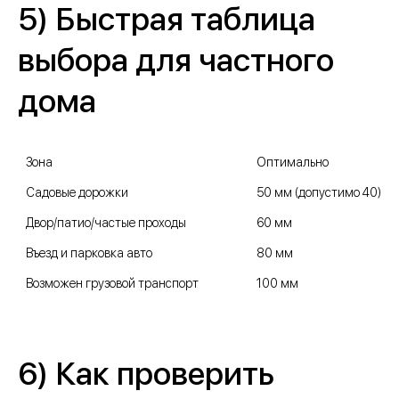
5) Быстрая таблица
выбора для частного
дома
Адреса магазинов
Владимирская обл.,
Александровский р-он,
Зона
Оптимально
д. Следнево,
Струнинское шоссе, 26
Садовые дорожки
50 мм (допустимо 40)
Двор/патио/частые проходы
60 мм
Владимирская обл.,
Въезд и парковка авто
80 мм
Александровский р-он,
Возможен грузовой транспорт
100 мм
д. Новинки
д. Новинки
6) Как проверить
+7 (900) 483-11-08
+7 49244 3-80-30