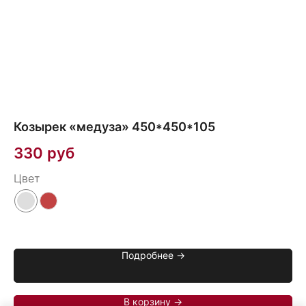
Козырек «медуза» 450*450*105
Т
330
руб
8
Цвет
Цв
Подробнее →
В корзину →