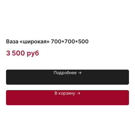
Ваза «широкая» 700*700*500
К
3 500
руб
6
Цв
Подробнее →
Ра
В корзину →