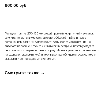
660,00
руб
В корзину →
Фасадная плитка 270×125 мм создаёт ровный «кирпичный» рисунок,
усиливая тепло- и шумоизоляцию стен. Обожжённый клинкер с
поглощением влаги ≤3 % переносит 150 циклов замораживания, не
выгорает на солнце и стойко к химическим осадкам, поэтому отделка
десятилетиями сохраняет цвет и форму. Мини-формат легко монтировать
на радиусах, экономит клей и уменьшает вес облицовки; совместима с
мокрыми и вентфасадными системами.
Смотрите также →