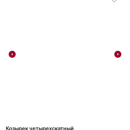
Козырек четырехскатный
Тр