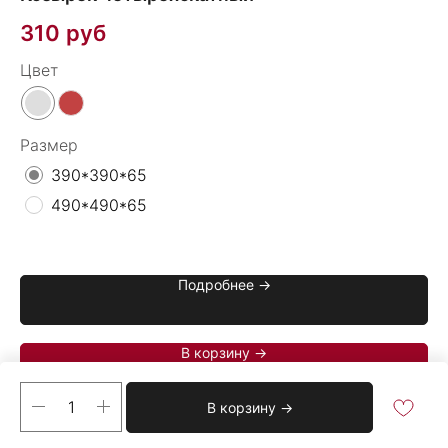
310
руб
1
Цвет
Цв
Размер
390*390*65
490*490*65
Подробнее →
В корзину →
В корзину →