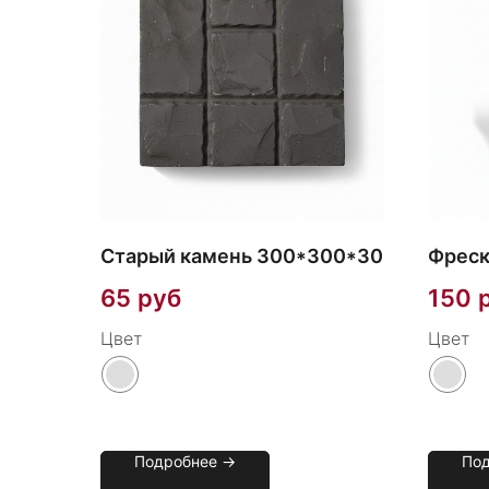
Старый камень 300*300*30
Фреск
65
руб
150
Цвет
Цвет
Подробнее →
По