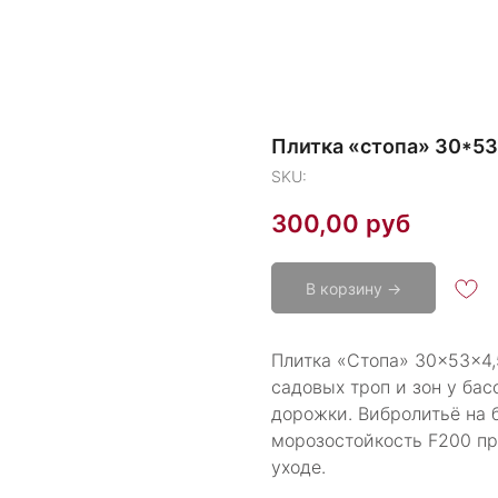
Плитка «стопа» 30*53
SKU:
300,00
руб
В корзину →
Плитка «Стопа» 30×53×4,
садовых троп и зон у ба
дорожки. Вибролитьё на 
морозостойкость F200 пр
уходе.