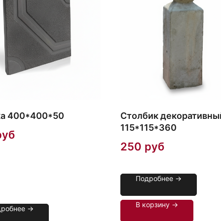
а 400*400*50
Столбик декоративны
115*115*360
руб
250
руб
Подробнее →
В корзину →
дробнее →