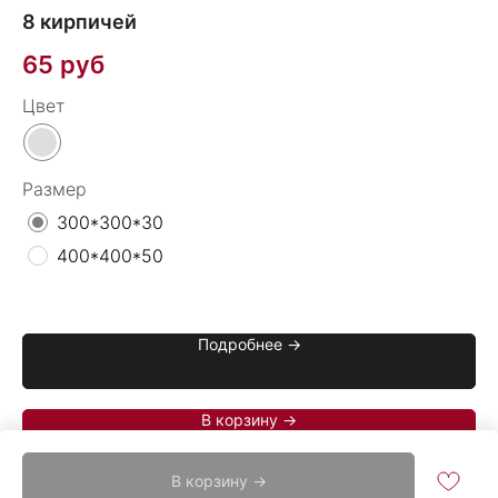
8 кирпичей
О
65
руб
1
Цвет
Цв
Размер
300*300*30
400*400*50
Подробнее →
В корзину →
В корзину →