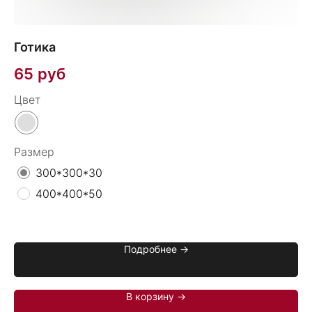
Готика
Тр
65
руб
1
Цвет
Цв
Размер
300*300*30
400*400*50
Подробнее →
В корзину →