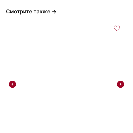
Смотрите также →
П
1
Цв