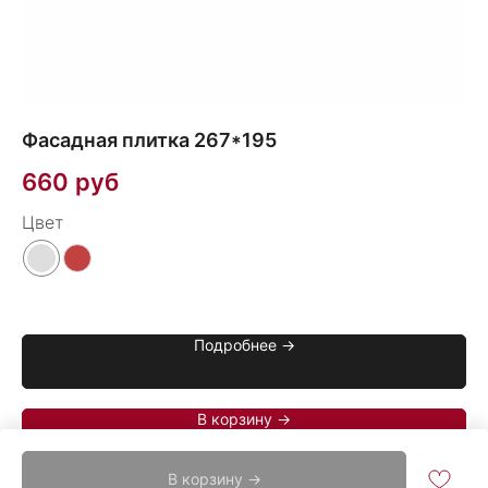
Фасадная плитка 267*195
1
660
руб
2
Цвет
Цв
Подробнее →
В корзину →
В корзину →